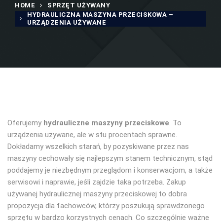
HOME
SPRZĘT UŻYWANY
HYDRAULICZNA MASZYNA PRZECISKOWA –
URZĄDZENIA UŻYWANE
Oferujemy
hydrauliczne maszyny przeciskowe
. To
urządzenia używane, ale w stu procentach sprawne.
Dokładamy wszelkich starań, by pozyskiwane przez nas
maszyny cechowały się najlepszym stanem technicznym, stąd
poddajemy je niezbędnym przeglądom i konserwacjom, a także
serwisowi i naprawie, jeśli zajdzie taka potrzeba. Zakup
używanej hydraulicznej maszyny przeciskowej to dobra
propozycja dla fachowców, którzy poszukują sprawdzonego
sprzętu w bardzo korzystnych cenach. Co szczególnie ważne