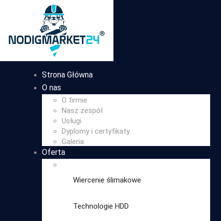
Strona Główna
O nas
O firmie
Nasz zespół
Usługi
Dyplomy i certyfikaty
Galeria
Oferta
Wiercenie ślimakowe
Technologie HDD