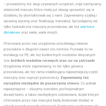
– prowadzimy też skup używanych urządzeń, stąd zachęcamy
właścicieli maszyn, które miały już okazję sprawdzić się w
działaniu, by skontaktowali się z nami. Zapewniamy szybką i
sprawną wyceną oraz finalizację transakcji. Sprzedajemy nie
tylko hydrauliczne maszyny przeciskowe, ale też
wiertnice
ślimakowe
oraz wiele, wiele innych.
Oferowane przez nas urządzenia umożliwiają robienie
przecisków o długości nawet stu metrów. Pozwala to na
instalację rur PE, ale też konkretnych modułów skręcanych
tzw.
krótkich modułów rurowych oraz rur na zatrzaski
.
Urządzenia, które zapewniamy, to nie tylko głowica
przeciskowa, ale też rama stabilizująca najważniejszą część
maszyny oraz osprzęt pomocniczy.
Zapewniamy też
narzędzia niezbędne do poszerzenia otworu
. Co jednak
najważniejsze – służymy szerokim, profesjonalnym
doradztwem, a także niezbędnymi szkoleniami, dzięki którym
oferowane przez nas maszyny będą doskonale działać w
rękach swoich nowych właścicieli. Serdecznie zachęcamy do