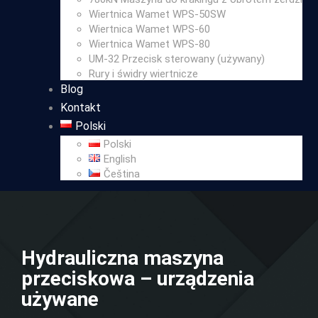
Wiertnica Wamet WPS-50SW
Wiertnica Wamet WPS-60
Wiertnica Wamet WPS-80
UM-32 Przecisk sterowany (używany)
Rury i świdry wiertnicze
Blog
Kontakt
Polski
Polski
English
Čeština
Hydrauliczna maszyna
przeciskowa – urządzenia
używane