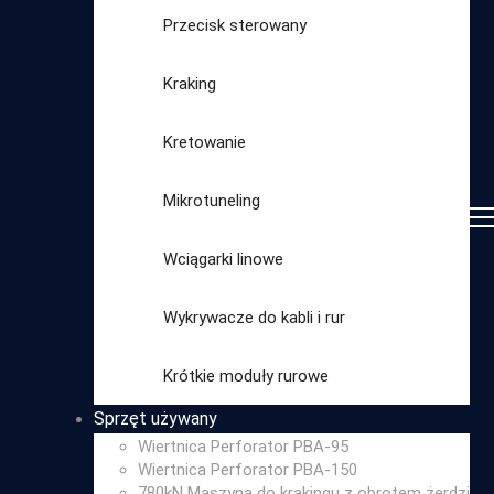
Przecisk sterowany
Kraking
Kretowanie
Mikrotuneling
Wciągarki linowe
Wykrywacze do kabli i rur
Wybierz
Krótkie moduły rurowe
kategorię
Sprzęt używany
Wiertnica Perforator PBA-95
Wiertnica Perforator PBA-150
780kN Maszyna do krakingu z obrotem żerdzi