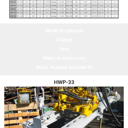
Model urządzenia
Zdjęcie
Opis
Maks. średnica rury
Maks. długość przewiertu
HWP-33