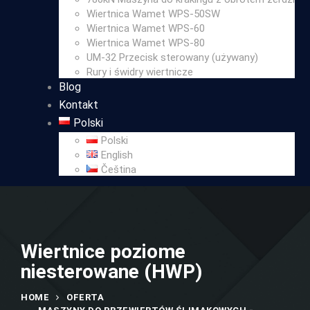
Wiertnica Wamet WPS-50SW
Wiertnica Wamet WPS-60
Wiertnica Wamet WPS-80
UM-32 Przecisk sterowany (używany)
Rury i świdry wiertnicze
Blog
Kontakt
Polski
Polski
English
Čeština
Wiertnice poziome
niesterowane (HWP)
HOME
OFERTA