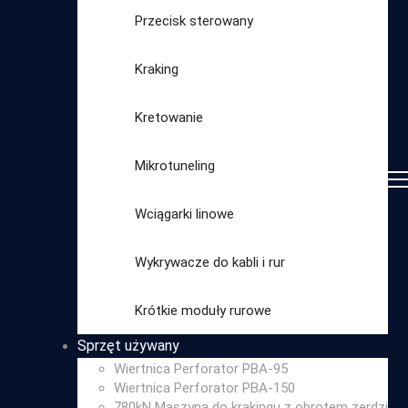
Przecisk sterowany
Kraking
Kretowanie
Mikrotuneling
Wciągarki linowe
Wykrywacze do kabli i rur
Wybierz
Krótkie moduły rurowe
kategorię
Sprzęt używany
Wiertnica Perforator PBA-95
Wiertnica Perforator PBA-150
780kN Maszyna do krakingu z obrotem żerdzi