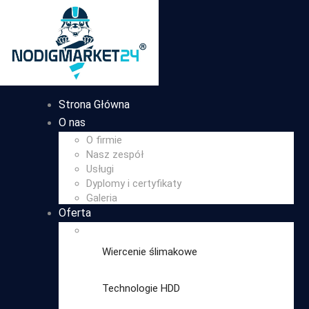
Strona Główna
O nas
O firmie
Nasz zespół
Usługi
Dyplomy i certyfikaty
Galeria
Oferta
Wiercenie ślimakowe
Technologie HDD