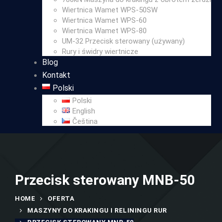
Wiertnica Wamet WPS-50SW
Wiertnica Wamet WPS-60
Wiertnica Wamet WPS-80
UM-32 Przecisk sterowany (używany)
Rury i świdry wiertnicze
Blog
Kontakt
Polski
Polski
English
Čeština
Przecisk sterowany MNB-50
HOME
OFERTA
MASZYNY DO KRAKINGU I RELININGU RUR