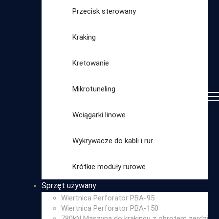
Przecisk sterowany
Kraking
Kretowanie
Mikrotuneling
Wciągarki linowe
Wykrywacze do kabli i rur
Wybierz
Krótkie moduły rurowe
kategorię
Sprzęt używany
Wiertnica Perforator PBA-95
Wiertnica Perforator PBA-150
780kN Maszyna do krakingu z obrotem żerdzi