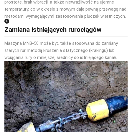
prostotę, brak wibracji, a także niewrażliwość na ujemne
temperatury, co w okresie zimowym daje pewną przewagę nad
metodami wymagającymi zastosowania płuczek wiertniczych.
Zamiana istnięjących rurociągów
Maszyna MNB-50 może być także stosowana do zamiany
starych rur metodą kruszenia statycznego (krakingu) lub
wciągania rury o mniejszej średnicy do istniejącego kanału.