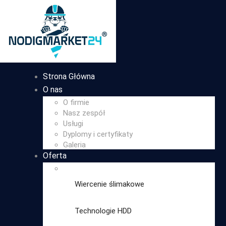
Strona Główna
O nas
O firmie
Nasz zespół
Usługi
Dyplomy i certyfikaty
Galeria
Oferta
Wiercenie ślimakowe
Technologie HDD