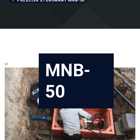
PRZECISK STEROWANY MNB-50
MNB-
w
50