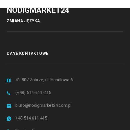
NODIGMARKET24
ZMIANA JĘZYKA
DANE KONTAKTOWE
41-807 Zabrze, ul. Handlowa 6
(+48) 514-611-415
biuro@nodigmarket24.com.pl
+48 514 611 415