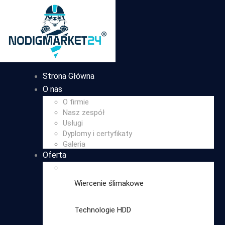
Strona Główna
O nas
O firmie
Nasz zespół
Usługi
Dyplomy i certyfikaty
Galeria
Oferta
Wiercenie ślimakowe
Technologie HDD