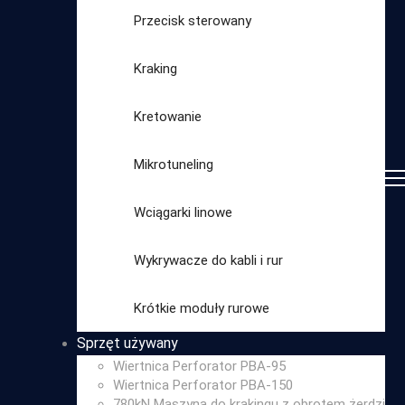
Przecisk sterowany
Kraking
Kretowanie
Mikrotuneling
Wciągarki linowe
Wykrywacze do kabli i rur
Wybierz
Krótkie moduły rurowe
kategorię
Sprzęt używany
Wiertnica Perforator PBA-95
Wiertnica Perforator PBA-150
780kN Maszyna do krakingu z obrotem żerdzi