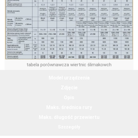
tabela porównawcza wiertnic ślimakowch
Model urządzenia
Zdjęcie
Opis
Maks. średnica rury
Maks. długość przewiertu
Szczegóły