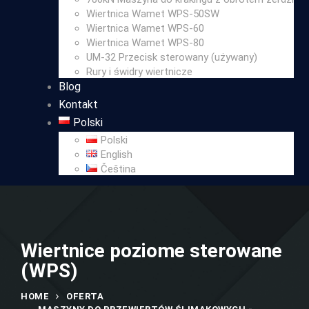
Wiertnica Wamet WPS-50SW
Wiertnica Wamet WPS-60
Wiertnica Wamet WPS-80
UM-32 Przecisk sterowany (używany)
Rury i świdry wiertnicze
Blog
Kontakt
Polski
Polski
English
Čeština
Wiertnice poziome sterowane
(WPS)
HOME
OFERTA