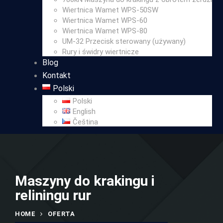
Wiertnica Wamet WPS-50SW
Wiertnica Wamet WPS-60
Wiertnica Wamet WPS-80
UM-32 Przecisk sterowany (używany)
Rury i świdry wiertnicze
Blog
Kontakt
Polski
Polski
English
Čeština
Maszyny do krakingu i
reliningu rur
HOME
OFERTA