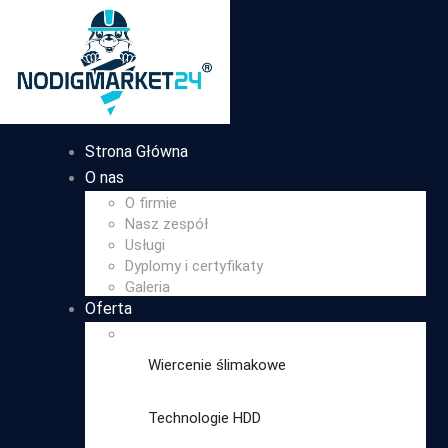
Strona Główna
O nas
O firmie
Nasz zespół
Usługi
Dyplomy i certyfikaty
Galeria
Oferta
Wiercenie ślimakowe
Technologie HDD