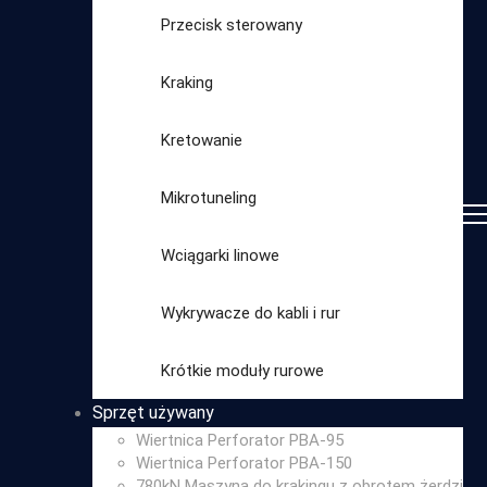
Przecisk sterowany
Kraking
Kretowanie
Mikrotuneling
Wciągarki linowe
Wykrywacze do kabli i rur
Wybierz
Krótkie moduły rurowe
kategorię
Sprzęt używany
Wiertnica Perforator PBA-95
Wiertnica Perforator PBA-150
780kN Maszyna do krakingu z obrotem żerdzi