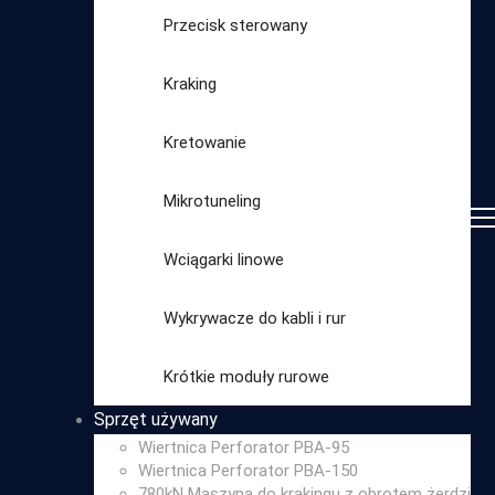
Przecisk sterowany
Kraking
Kretowanie
Mikrotuneling
Wciągarki linowe
Wykrywacze do kabli i rur
Wybierz
Krótkie moduły rurowe
kategorię
Sprzęt używany
Wiertnica Perforator PBA-95
Wiertnica Perforator PBA-150
780kN Maszyna do krakingu z obrotem żerdzi