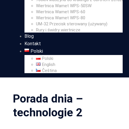
Wiertnica Wamet WPS-50SW
Wiertnica Wamet WPS-60
Wiertnica Wamet WPS-80
UM-32 Przecisk sterowany (używany)
Rury i świdry wiertnicze
Blog
Kontakt
Polski
Polski
English
Čeština
Porada dnia –
technologie 2