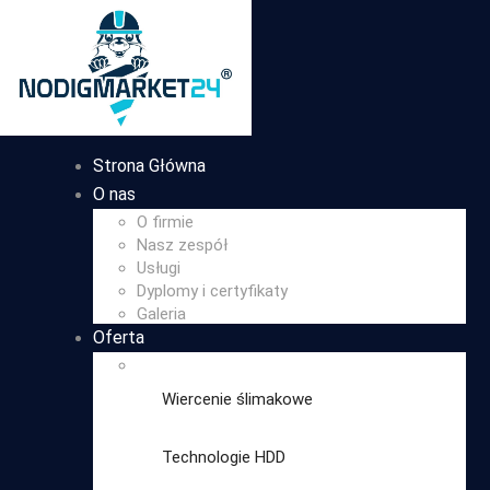
Strona Główna
O nas
O firmie
Nasz zespół
Usługi
Dyplomy i certyfikaty
Galeria
Oferta
Wiercenie ślimakowe
Technologie HDD