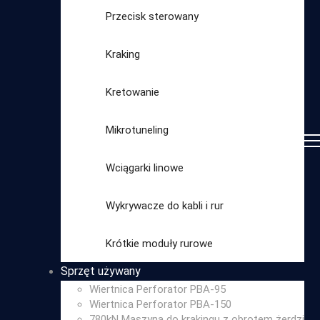
Przecisk sterowany
Kraking
Kretowanie
Mikrotuneling
Wciągarki linowe
Wykrywacze do kabli i rur
Wybierz
Krótkie moduły rurowe
kategorię
Sprzęt używany
Wiertnica Perforator PBA-95
Wiertnica Perforator PBA-150
780kN Maszyna do krakingu z obrotem żerdzi