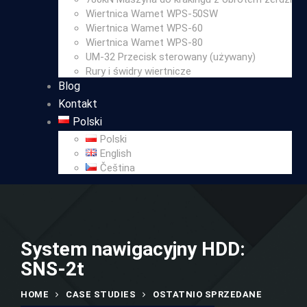
Wiertnica Wamet WPS-50SW
Wiertnica Wamet WPS-60
Wiertnica Wamet WPS-80
UM-32 Przecisk sterowany (używany)
Rury i świdry wiertnicze
Blog
Kontakt
Polski
Polski
English
Čeština
System nawigacyjny HDD:
SNS-2t
HOME
CASE STUDIES
OSTATNIO SPRZEDANE