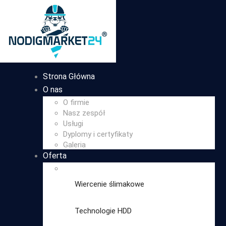
Strona Główna
O nas
O firmie
Nasz zespół
Usługi
Dyplomy i certyfikaty
Galeria
Oferta
Wiercenie ślimakowe
Technologie HDD