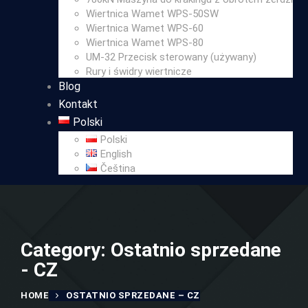
Wiertnica Wamet WPS-50SW
Wiertnica Wamet WPS-60
Wiertnica Wamet WPS-80
UM-32 Przecisk sterowany (używany)
Rury i świdry wiertnicze
Blog
Kontakt
Polski
Polski
English
Čeština
Category: Ostatnio sprzedane
- CZ
HOME
OSTATNIO SPRZEDANE – CZ