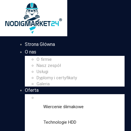
Strona Główna
O nas
O firmie
Nasz zespół
Usługi
Dyplomy i certyfikaty
Galeria
Oferta
Wiercenie ślimakowe
Technologie HDD