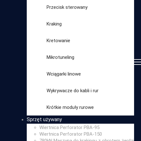
Przecisk sterowany
Kraking
Kretowanie
Mikrotuneling
Wciągarki linowe
Wykrywacze do kabli i rur
Wybierz
Krótkie moduły rurowe
kategorię
Sprzęt używany
Wiertnica Perforator PBA-95
Wiertnica Perforator PBA-150
780kN Maszyna do krakingu z obrotem żerdzi