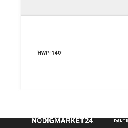
HWP-140
NODIGMARKET24
DANE 