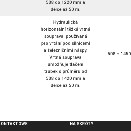
508 do 1220 mm a
délce až 50 m.
Hydraulická
horizontální těžká vrtná
souprava, používaná
pro vrtání pod silnicemi
a železničními náspy.
508 ÷ 145
Vrtná souprava
umožňuje tlačení
trubek o průměru od
508 do 1420 mm a
délce až 50 m.
KONTAKTOWE
NA SKRÓTY