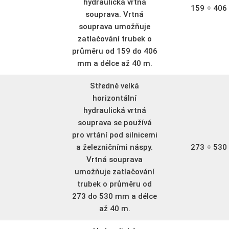
hydraulická vrtná
159 ÷ 40
souprava. Vrtná
souprava umožňuje
zatlačování trubek o
průměru od 159 do 406
mm a délce až 40 m.
Středně velká
horizontální
hydraulická vrtná
souprava se používá
pro vrtání pod silnicemi
a železničními náspy.
273 ÷ 53
Vrtná souprava
umožňuje zatlačování
trubek o průměru od
273 do 530 mm a délce
až 40 m.