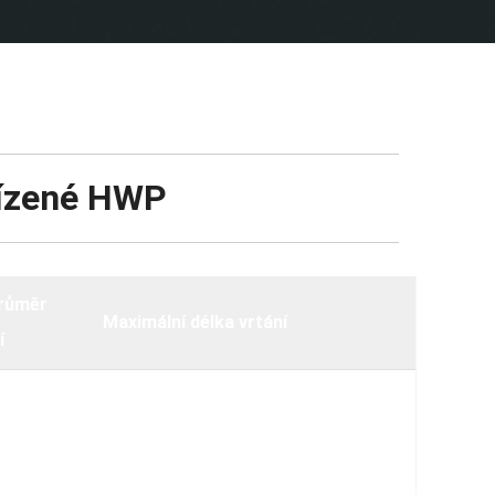
eřízené HWP
průměr
Maximální délka vrtání
í