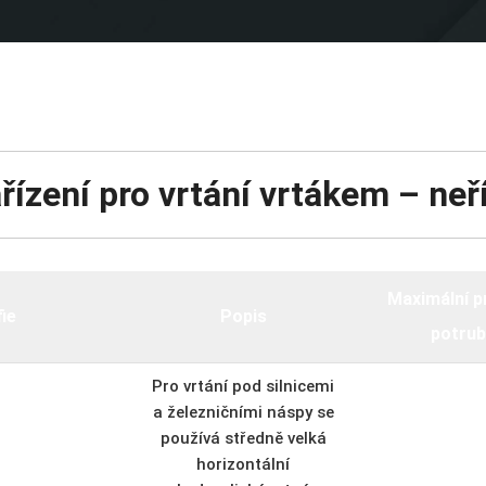
ařízení pro vrtání vrtákem – n
Maximální 
ie
Popis
potrub
Pro vrtání pod silnicemi
a železničními náspy se
používá středně velká
horizontální