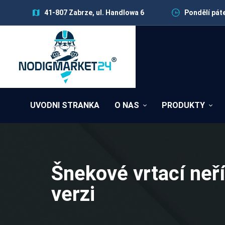
41-807 Zabrze, ul. Handlowa 6
Pondělí páte
UVODNI STRANKA
O NAS
PRODUKTY
Šnekové vrtací neř
verzi