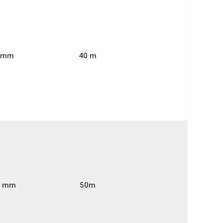
2 mm
40 m
0 mm
50m