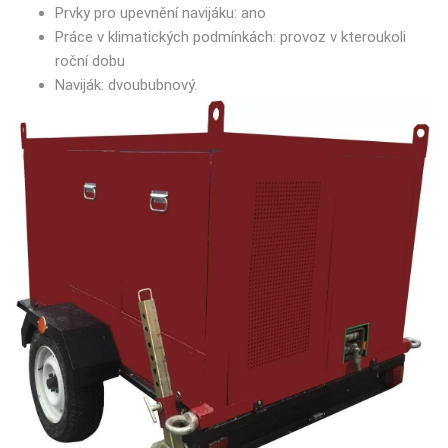
Prvky pro upevnění navijáku: ano
Práce v klimatických podmínkách: provoz v kteroukoli
roční dobu
Naviják: dvoububnový.