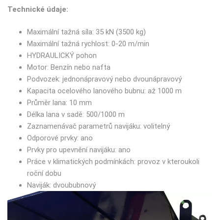
Technické údaje:
Maximální tažná síla: 35 kN (3500 kg)
Maximální tažná rychlost: 0-20 m/min
HYDRAULICKÝ pohon
Motor: Benzín nebo nafta
Podvozek: jednonápravový nebo dvounápravový
Kapacita ocelového lanového bubnu: až 1000 m
Průměr lana: 10 mm
Délka lana v sadě: 500/1000 m
Zaznamenávač parametrů navijáku: volitelný
Odporové prvky: ano
Prvky pro upevnění navijáku: ano
Práce v klimatických podmínkách: provoz v kteroukoli
roční dobu
Naviják: dvoububnový