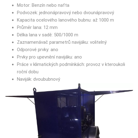
Motor: Benzín nebo nafta
Podvozek: jednonápravový nebo dvounápravový
Kapacita ocelového lanového bubnu: až 1000 m
Průměr lana: 12 mm
Délka lana v sadě: 500/1000 m
Zaznamenávač parametrů navijáku: volitelný
Odporové prvky: ano
Prvky pro upevnění navijáku: ano
Práce v klimatických podmínkách: provoz v kteroukoli
roční dobu
Naviják: dvoububnový