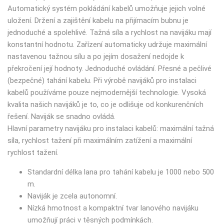
Automatický systém pokládání kabelů umožňuje jejich volné
uložení. Držení a zajištění kabelu na přijímacím bubnu je
jednoduché a spolehlivé. Tažná síla a rychlost na navijáku mají
konstantní hodnotu. Zařízení automaticky udržuje maximální
nastavenou tažnou sílu a po jejím dosažení nedojde k
překročení její hodnoty. Jednoduché ovládání. Přesné a pečlivé
(bezpečné) tahání kabelu. Při výrobě navijáků pro instalaci
kabelů používáme pouze nejmodernější technologie. Vysoká
kvalita našich navijáků je to, co je odlišuje od konkurenčních
řešení. Naviják se snadno ovládá.
Hlavní parametry navijáku pro instalaci kabelů: maximální tažná
síla, rychlost tažení při maximálním zatížení a maximální
rychlost tažení.
Standardní délka lana pro tahání kabelu je 1000 nebo 500
m.
Naviják je zcela autonomní.
Nízká hmotnost a kompaktní tvar lanového navijáku
umožňují práci v těsných podmínkách.