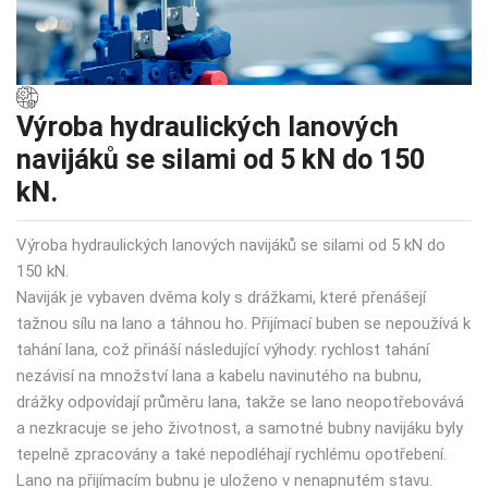
Výroba hydraulických lanových
navijáků se silami od 5 kN do 150
kN.
Výroba hydraulických lanových navijáků se silami od 5 kN do
150 kN.
Naviják je vybaven dvěma koly s drážkami, které přenášejí
tažnou sílu na lano a táhnou ho. Přijímací buben se nepoužívá k
tahání lana, což přináší následující výhody: rychlost tahání
nezávisí na množství lana a kabelu navinutého na bubnu,
drážky odpovídají průměru lana, takže se lano neopotřebovává
a nezkracuje se jeho životnost, a samotné bubny navijáku byly
tepelně zpracovány a také nepodléhají rychlému opotřebení.
Lano na přijímacím bubnu je uloženo v nenapnutém stavu.