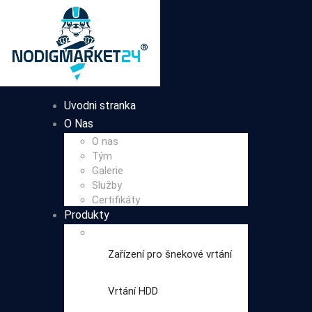
Uvodni stranka
O Nas
O nas
Tým
Galerie
Služby
Certifikáty
Produkty
Zařízení pro šnekové vrtání
Vrtání HDD