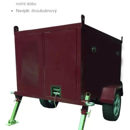
roční dobu
Naviják: dvoububnový.