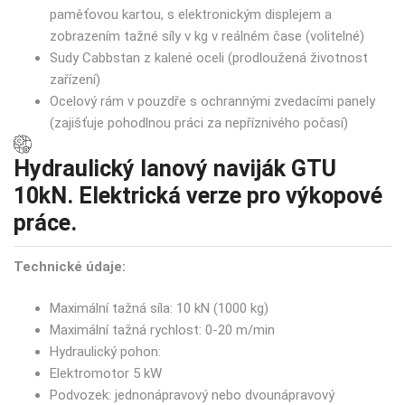
paměťovou kartou, s elektronickým displejem a
zobrazením tažné síly v kg v reálném čase (volitelné)
Sudy Cabbstan z kalené oceli (prodloužená životnost
zařízení)
Ocelový rám v pouzdře s ochrannými zvedacími panely
(zajišťuje pohodlnou práci za nepříznivého počasí)
Hydraulický lanový naviják GTU
10kN. Elektrická verze pro výkopové
práce.
Technické údaje:
Maximální tažná síla: 10 kN (1000 kg)
Maximální tažná rychlost: 0-20 m/min
Hydraulický pohon:
Elektromotor 5 kW
Podvozek: jednonápravový nebo dvounápravový