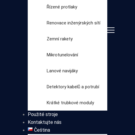
Řízené protlaky
Renovace inženýrských sítí
Zemní rakety
Mikrotunelování
Lanové navijáky
Vyberte
Detektory kabelů a potrubí
kategorii
Krátké trubkové moduly
Použité stroje
Kontaktujte nás
Čeština