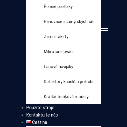
Řízené protlaky
Renovace inženýrských sítí
Zemní rakety
Mikrotunelování
Lanové navijáky
Vyberte
Detektory kabelů a potrubí
kategorii
Krátké trubkové moduly
Použité stroje
Kontaktujte nás
Čeština