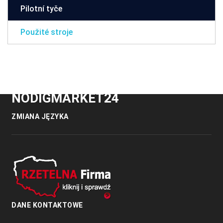
Pilotní tyče
Použité stroje
NODIGMARKET24
ZMIANA JĘZYKA
DANE KONTAKTOWE