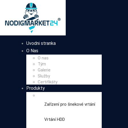
Uvodni stranka
O Nas
O nas
Tým
Galerie
Služby
Certifikáty
Produkty
Zařízení pro šnekové vrtání
Vrtání HDD