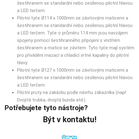
šestihranem se standardní nebo zesílenou pilotní hlavou
a LED terčem.
Pilotní tyče Ø114 x 1000mm se závitovými maticemi a
šestihranem se standardní nebo zesílenou pilotní hlavou
a LED terčem. Tyče o průměru 114 mm jsou navzájem
spojeny pomocí šestihranného připojení s vnitřním
šestihranem a matice se závitem. Tyto tyče mají systém
pro přivádění mazací a chladicí vrtné kapaliny do pilotní
hlavy.
Pilotní tyče Ø127 x 1000mm se závitovými maticemi a
šestihranem se standardní nebo zesílenou pilotní hlavou
a LED terčem.
Pilotní pruty na zakázku podle návrhu zákazníka (např.
Dvojitá trubka, dvojitá bunda atd.)
Potřebujete tyto nástroje?
Být v kontaktu!