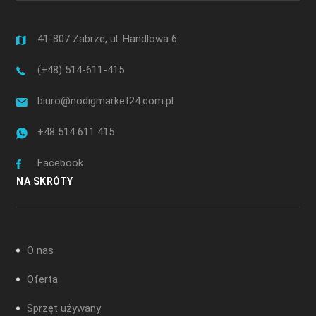
41-807 Zabrze, ul. Handlowa 6
(+48) 514-611-415
biuro@nodigmarket24.com.pl
+48 514 611 415
Facebook
NA SKRÓTY
O nas
Oferta
Sprzęt używany