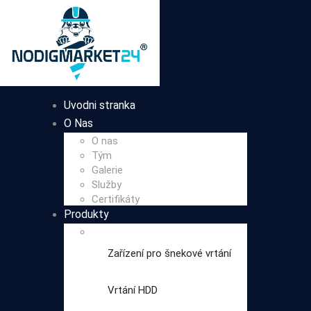
Uvodni stranka
O Nas
O nas
Tým
Galerie
Služby
Certifikáty
Produkty
Zařízení pro šnekové vrtání
Vrtání HDD