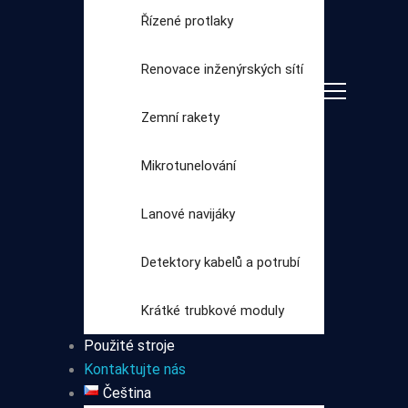
Řízené protlaky
Renovace inženýrských sítí
Zemní rakety
Mikrotunelování
Lanové navijáky
Vyberte
Detektory kabelů a potrubí
kategorii
Krátké trubkové moduly
Použité stroje
Kontaktujte nás
Čeština