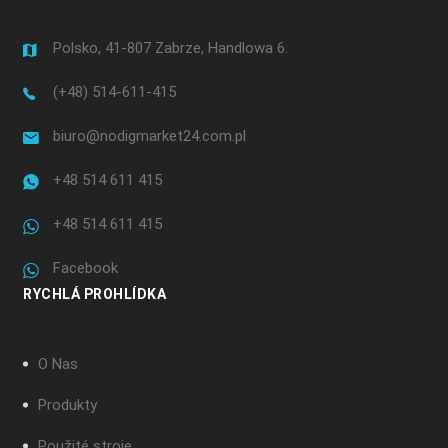
Polsko, 41-807 Zabrze, Handlowa 6.
(+48) 514-611-415
biuro@nodigmarket24.com.pl
+48 514 611 415
+48 514 611 415
Facebook
RYCHLÁ PROHLÍDKA
O Nas
Produkty
Použité stroje