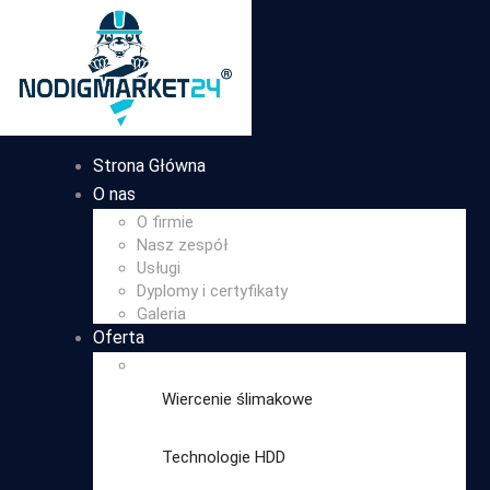
Strona Główna
O nas
O firmie
Nasz zespół
Usługi
Dyplomy i certyfikaty
Galeria
Oferta
Wiercenie ślimakowe
Technologie HDD