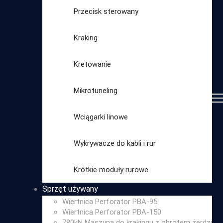
Przecisk sterowany
Kraking
Kretowanie
Mikrotuneling
Wciągarki linowe
Wykrywacze do kabli i rur
Wybierz
Krótkie moduły rurowe
kategorię
Sprzęt używany
Wiertnica Perforator PBA-95
Wiertnica Perforator PBA-150
780kN Maszyna do krakingu z obrotem żerdzi