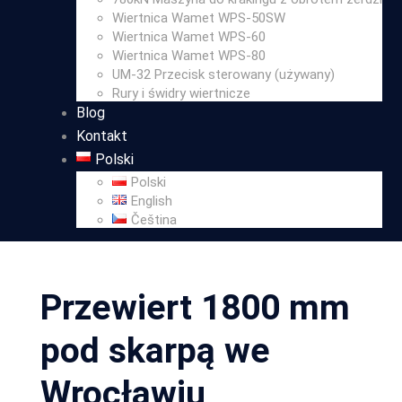
Wiertnica Wamet WPS-50SW
Wiertnica Wamet WPS-60
Wiertnica Wamet WPS-80
UM-32 Przecisk sterowany (używany)
Rury i świdry wiertnicze
Blog
Kontakt
Polski
Polski
English
Čeština
Przewiert 1800 mm
pod skarpą we
Wrocławiu