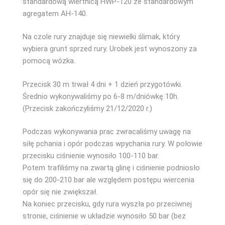
standardową wiertnicą HWP-120 ze standardowym
agregatem AH-140.
Na czole rury znajduje się niewielki ślimak, który
wybiera grunt sprzed rury. Urobek jest wynoszony za
pomocą wózka.
Przecisk 30 m trwał 4 dni + 1 dzień przygotówki.
Średnio wykonywaliśmy po 6-8 m/dniówkę 10h.
(Przecisk zakończyliśmy 21/12/2020 r.)
Podczas wykonywania prac zwracaliśmy uwagę na
siłę pchania i opór podczas wpychania rury. W połowie
przecisku ciśnienie wynosiło 100-110 bar.
Potem trafiliśmy na zwartą glinę i ciśnienie podniosło
się do 200-210 bar ale względem postępu wiercenia
opór się nie zwiększał.
Na koniec przecisku, gdy rura wyszła po przeciwnej
stronie, ciśnienie w układzie wynosiło 50 bar (bez